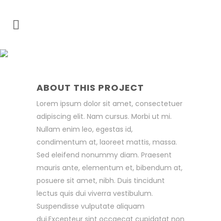
SUPERDOLLZ
SHOWROOM
ABOUT THIS PROJECT
Lorem ipsum dolor sit amet, consectetuer
adipiscing elit. Nam cursus. Morbi ut mi.
Nullam enim leo, egestas id,
condimentum at, laoreet mattis, massa.
Sed eleifend nonummy diam. Praesent
mauris ante, elementum et, bibendum at,
posuere sit amet, nibh. Duis tincidunt
lectus quis dui viverra vestibulum.
Suspendisse vulputate aliquam
dui.Excepteur sint occaecat cupidatat non