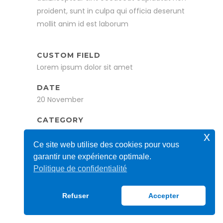
proident, sunt in culpa qui officia deserunt
mollit anim id est laborum
CUSTOM FIELD
Lorem ipsum dolor sit amet
DATE
20 November
CATEGORY
Business
x
Ce site web utilise des cookies pour vous
Share
garantir une expérience optimale.
Politique de confidentialité
Refuser
Accepter